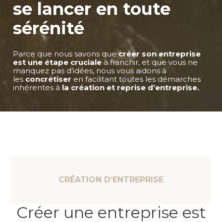
se lancer en toute
sérénité
Parce que nous savons que
créer son entreprise
est une étape cruciale
à franchir, et que vous ne
manquez pas d’idées, nous vous aidons à
les
concrétiser
en facilitant toutes les démarches
inhérentes à
la création et reprise d’entreprise.
CRÉATION D’ENTREPRISE
Créer une entreprise est