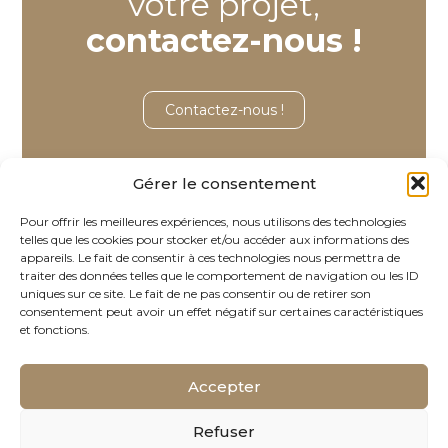
votre projet,
contactez-nous !
Contactez-nous !
Gérer le consentement
Pour offrir les meilleures expériences, nous utilisons des technologies
telles que les cookies pour stocker et/ou accéder aux informations des
appareils. Le fait de consentir à ces technologies nous permettra de
traiter des données telles que le comportement de navigation ou les ID
Footer
uniques sur ce site. Le fait de ne pas consentir ou de retirer son
Bureau d’Aix-en-Provence
consentement peut avoir un effet négatif sur certaines caractéristiques
Principale
Les Carrés de l’Arc Bâtiment C
et fonctions.
Rond point du Canet
13590 Meyreuil
Accepter
04 42 98 99 42
cabinet@avalues.fr
Refuser