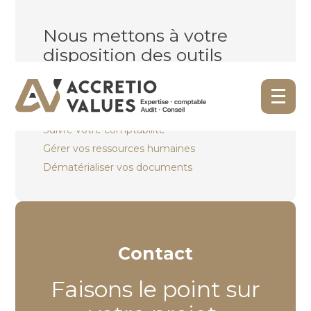
Nous mettons à votre
disposition des outils
innovants :
Aller
Piloter votre gestion
au
contenu
Suivre votre comptabilité
Gérer vos ressources humaines
Dématérialiser vos documents
Contact
Faisons le point sur