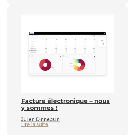
applications
mobiles
A.VALUES
Facture électronique – nous
y sommes !
Julien Dinnequin
:
Lire la suite
Facture
électronique