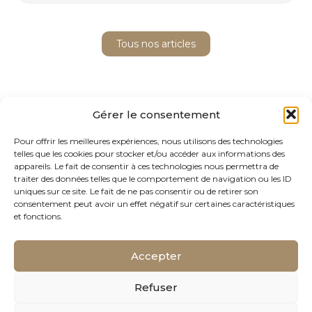
–
nous
y
Tous nos articles
sommes
!
Gérer le consentement
Pour offrir les meilleures expériences, nous utilisons des technologies
telles que les cookies pour stocker et/ou accéder aux informations des
appareils. Le fait de consentir à ces technologies nous permettra de
traiter des données telles que le comportement de navigation ou les ID
Footer
uniques sur ce site. Le fait de ne pas consentir ou de retirer son
Bureau d’Aix-en-Provence
consentement peut avoir un effet négatif sur certaines caractéristiques
Principale
Les Carrés de l’Arc Bâtiment C
et fonctions.
Rond point du Canet
13590 Meyreuil
Accepter
04 42 98 99 42
cabinet@avalues.fr
Refuser