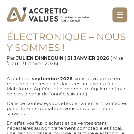
Aller
Créer et reprendre une activité
Pilotez votre gestion
au
FACTURE
contenu
Gérer votre quotidien
Suivre votre comptabilité
ÉLECTRONIQUE – NOUS
Y SOMMES !
Piloter votre entreprise
Gérer vos ressources humaines
Par
JULIEN DINNEQUIN
|
31 JANVIER 2026
( Mise
Développer votre entreprise
Dématérialiser vos documents
à jour 31 janvier 2026)
Construire votre patrimoine
À partir de
septembre 2026
, vous devrez être en
mesure de recevoir des factures au travers d’une
Plateforme Agréée (et d’en émettre également par
Audit légal et contractuel
ce biais à partir de l’année suivante).
Dans ce contexte, vous êtes certainement contactés
Être prêt pour la facturation
par différents opérateurs vous proposant leurs
électronique
services.
En effet, vos flux d’achats et de ventes étant
nécessaires au bon traitement comptable et fiscal,
une décision prise autour de la facture électronique